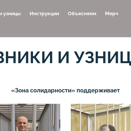
и узницы
Инструкции
Объясняем
Мерч
ЗНИКИ И УЗНИ
«Зона солидарности» поддерживает