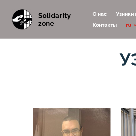
О нас
Узники 
Solidarity
zone
Контакты
ru
У